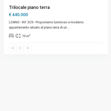
Trilocale piano terra
€ 440.000
LOANO - Rif. SC9 - Proponiamo luminoso e moderno
appartamento situato al piano terra di un
...
2
1
75 m