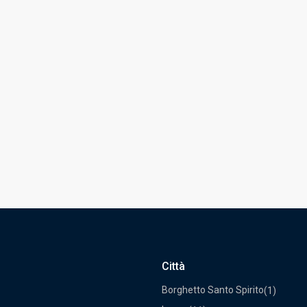
Città
Borghetto Santo Spirito
(1)