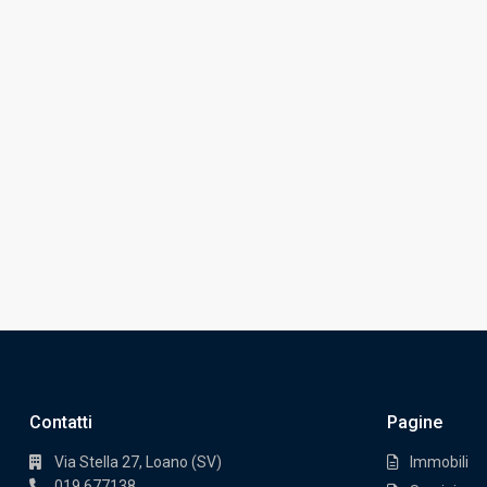
Contatti
Pagine
Via Stella 27, Loano (SV)
Immobili
019.677138