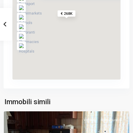
€ 268K
Borghetto
Santo
Immobili simili
Spirito
Vendita
Ristrutturato