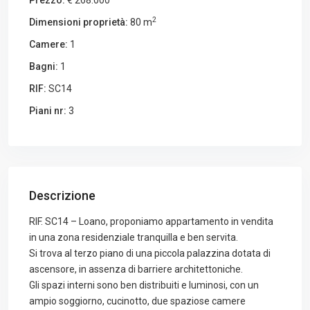
Prezzo:
€ 268.000
2
Dimensioni proprietà:
80 m
Camere:
1
Bagni:
1
RIF:
SC14
Piani nr:
3
Descrizione
RIF. SC14 – Loano, proponiamo appartamento in vendita
in una zona residenziale tranquilla e ben servita.
Si trova al terzo piano di una piccola palazzina dotata di
ascensore, in assenza di barriere architettoniche.
Gli spazi interni sono ben distribuiti e luminosi, con un
ampio soggiorno, cucinotto, due spaziose camere