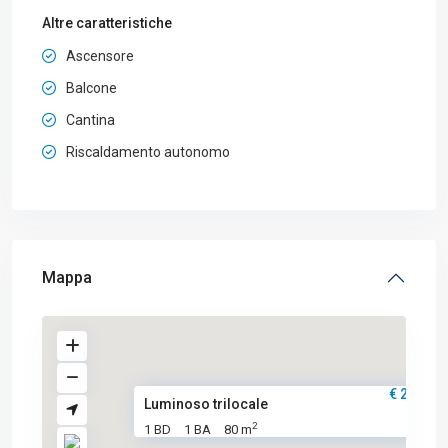
Altre caratteristiche
Ascensore
Balcone
Cantina
Riscaldamento autonomo
Mappa
€ 268.00
Luminoso trilocale
2
1 BD
1 BA
80 m