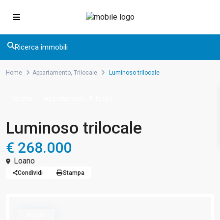
Ricerca immobili
Home
Appartamento
,
Trilocale
Luminoso trilocale
,
Vendita
Appartamento
Trilocale
Luminoso trilocale
€ 268.000
Loano
Condividi
Stampa
Buono