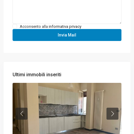
Acconsento alla
informativa privacy
Ultimi immobili inseriti
Lum
Previous
Previous